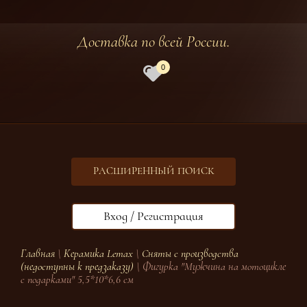
Доставка по всей России.
0
РАСШИРЕННЫЙ ПОИСК
Вход / Регистрация
Главная
\
Керамика Lemax
\
Сняты с производства
(недоступны к предзаказу)
\ Фигурка "Мужчина на мотоцикле
с подарками" 5,5*10*6,6 см